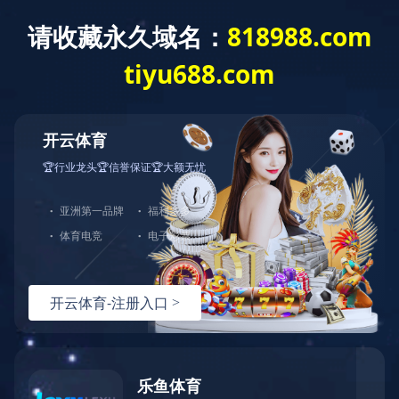
欢迎光临华体会体育官网！
华体会体育·（中
产品中心
解决方案
成功案例
国）官方网站