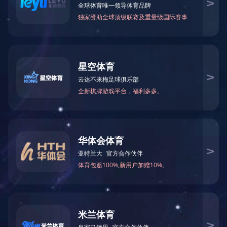
您现在的位置：
首页
>
新闻动态
> 公司新闻
新闻动态
公司新闻
公司新闻
媒体报道
行业资讯
最新资讯
春节放假时间通知