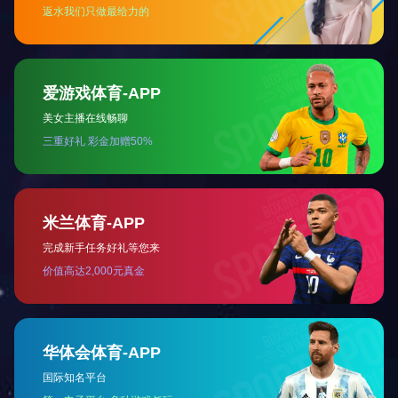
隔离式洗脱机技术
队等对环境有严格
您也许需要了解这
倾斜式洗脱机生产工
洗衣店专用工业洗衣
煤矿专用工业洗衣机
广州力净的洗涤设备
工矿企业布草洗涤设
上一条：
工业洗衣机的工