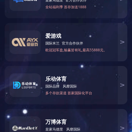
工业洗衣机的工作原理及控制要求
全自动隔离式洗脱机的特点
工业洗衣机的常见故障和解决方法
洗涤织物需要经过几个阶段
全自动工业洗衣机的特点
燃气加热烫平机的特点
工业洗衣机的安装简要说明
洗涤设备的注意事项
工业洗涤设备如何降低噪音
HX-系列超净烘鞋机的特点
XGS-系列全自动倒料倾斜式洗衣机的功能
和特点
洗涤设备到底是什么
2025年元旦放假通知
工业洗衣机的优势
怎样使用洗涤设备更省电
洗衣设备如何正确使用？
洗涤设备的特点