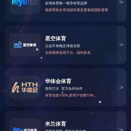
您现在的位置：
首页
>
新闻动态
> 媒体报道
新闻动态
媒体报道
公司新闻
媒体报道
行业资讯
最新资讯
1、当工业洗衣机由
春节放假时间通知