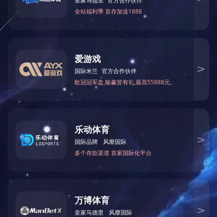
坏、无法使用等问
工业洗衣机的工作原理及控制要求
全自动隔离式洗脱机的特点
2、工业洗衣机应确
工业洗衣机的常见故障和解决方法
工业洗衣机应安装
洗涤织物需要经过几个阶段
烦。
全自动工业洗衣机的特点
3、工业洗衣机属于
燃气加热烫平机的特点
址不当和安装位置
工业洗衣机的安装简要说明
洗涤设备的注意事项
4、参照洗衣机使用
工业洗涤设备如何降低噪音
和零线（这里需要提
HX-系列超净烘鞋机的特点
5、参照工业洗衣机
XGS-系列全自动倒料倾斜式洗衣机的功能
和特点
洗涤设备到底是什么
请在机器外蒸汽主
2025年元旦放假通知
注意事项
工业洗衣机的优势
怎样使用洗涤设备更省电
1、通过以上5点步
洗衣设备如何正确使用？
燥、通风、干净，
洗涤设备的特点