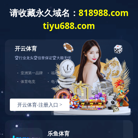
欢迎光临华体会体育官网！
产品中心
华体会体育·（中
解决方案
成功案例
国）官方网站