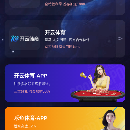
全自动工业洗衣机的特点
燃气加热烫平机的特点
工业洗衣机的安装简要说明
洗涤设备的注意事项
工业洗涤设备如何降低噪音
HX-系列超净烘鞋机的特点
XGS-系列全自动倒料倾斜式洗衣机的功能
和特点
洗涤设备到底是什么
2025年元旦放假通知
工业洗衣机的优势
怎样使用洗涤设备更省电
洗衣设备如何正确使用？
洗涤设备的特点
超净烘鞋机的特点
大型工业洗涤设备的保养